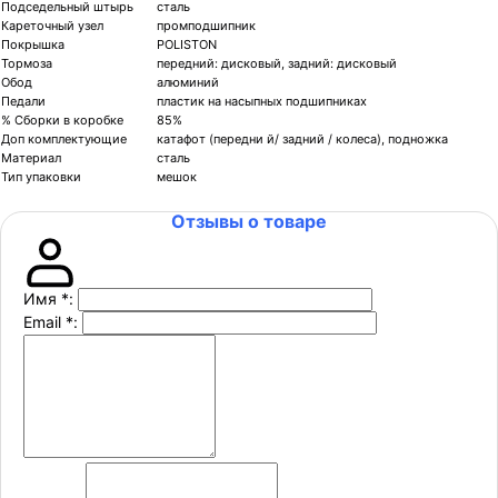
Подседельный штырь
сталь
Кареточный узел
промподшипник
Покрышка
POLISTON
Тормоза
передний: дисковый, задний: дисковый
Обод
алюминий
Педали
пластик на насыпных подшипниках
% Сборки в коробке
85%
Доп комплектующие
катафот (передни й/ задний / колеса), подножка
Материал
сталь
Тип упаковки
мешок
Отзывы о товаре
Имя
*
:
Email
*
: