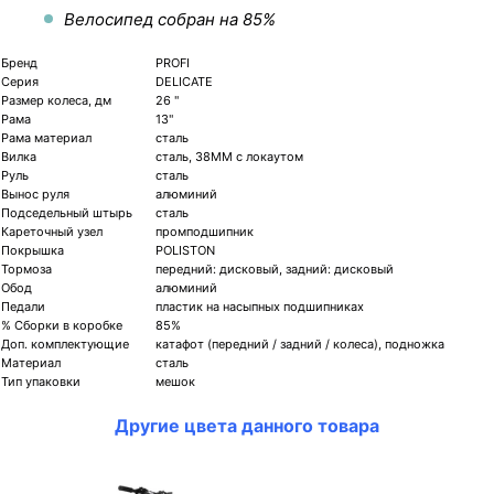
Велосипед собран на 85%
Бренд
PROFI
Серия
DELICATE
Размер колеса, дм
26 "
Рама
13"
Рама материал
сталь
Вилка
сталь, 38MM с локаутом
Руль
сталь
Вынос руля
алюминий
Подседельный штырь
сталь
Кареточный узел
промподшипник
Покрышка
POLISTON
Тормоза
передний: дисковый, задний: дисковый
Обод
алюминий
Педали
пластик на насыпных подшипниках
% Сборки в коробке
85%
Доп. комплектующие
катафот (передний / задний / колеса), подножка
Материал
сталь
Тип упаковки
мешок
Другие цвета данного товара