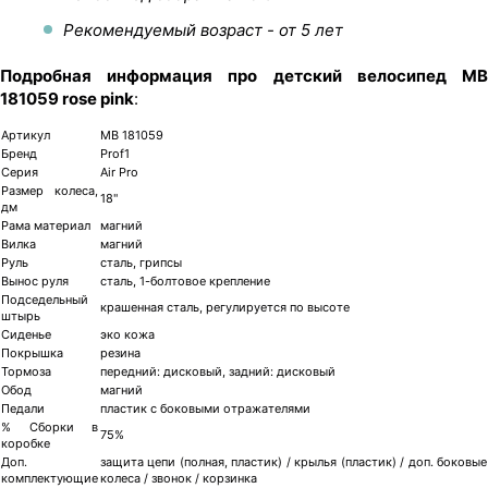
Рекомендуемый возраст - от 5 лет
Подробная информация про детский велосипед MB
181059 rose pink
:
Артикул
MB 181059
Бренд
Prof1
Серия
Air Pro
Размер колеса,
18"
дм
Рама материал
магний
Вилка
магний
Руль
сталь, грипсы
Вынос руля
сталь, 1-болтовое крепление
Подседельный
крашенная сталь, регулируется по высоте
штырь
Сиденье
эко кожа
Покрышка
резина
Тормоза
передний: дисковый, задний: дисковый
Обод
магний
Педали
пластик с боковыми отражателями
% Сборки в
75%
коробке
Доп.
защита цепи (полная, пластик) / крылья (пластик) / доп. боковые
комплектующие
колеса / звонок / корзинка