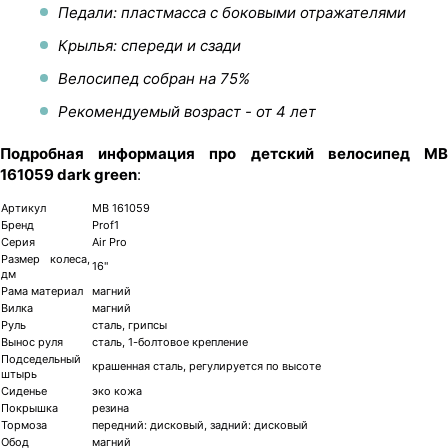
Педали: пластмасса с боковыми отражателями
Крылья: спереди и сзади
Велосипед собран на 75%
Рекомендуемый возраст - от 4 лет
Подробная информация про детский велосипед MB
161059 dark green
:
Артикул
MB 161059
Бренд
Prof1
Серия
Air Pro
Размер колеса,
16"
дм
Рама материал
магний
Вилка
магний
Руль
сталь, грипсы
Вынос руля
сталь, 1-болтовое крепление
Подседельный
крашенная сталь, регулируется по высоте
штырь
Сиденье
эко кожа
Покрышка
резина
Тормоза
передний: дисковый, задний: дисковый
Обод
магний