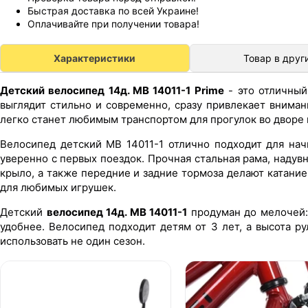
Быстрая доставка по всей Украине!
Оплачивайте при получении товара!
Характеристики
Товар в друг
Детский велосипед 14д. MB 14011-1 Prime
- это отличный
выглядит стильно и современно, сразу привлекает вниман
легко станет любимым транспортом для прогулок во дворе и
Велосипед детский MB 14011-1 отлично подходит для нач
уверенно с первых поездок. Прочная стальная рама, надув
крыло, а также передние и задние тормоза делают катан
для любимых игрушек.
Детский
велосипед 14д. MB 14011-1
продуман до мелочей: 
удобнее. Велосипед подходит детям от 3 лет, а высота р
использовать не один сезон.