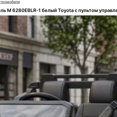
ктромобили
ь M 6280EBLR-1 белый Toyota с пультом управл