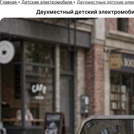
Главная
»
Детские электромобили
»
Двухместные детские эле
Двухместный детский электромобил