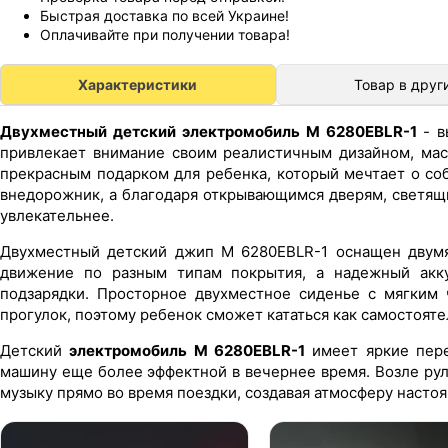
Быстрая доставка по всей Украине!
Оплачивайте при получении товара!
Характеристики
Товар в друг
Двухместный детский электромобиль M 6280EBLR-1
- в
привлекает внимание своим реалистичным дизайном, мас
прекрасным подарком для ребенка, который мечтает о со
внедорожник, а благодаря открывающимся дверям, светящ
увлекательнее.
Двухместный детский джип M 6280EBLR-1 оснащен двумя
движение по разным типам покрытия, а надежный акку
подзарядки. Просторное двухместное сиденье с мягким
прогулок, поэтому ребенок сможет кататься как самостоятел
Детский
электромобиль M 6280EBLR-1
имеет яркие пере
машину еще более эффектной в вечернее время. Возле ру
музыку прямо во время поездки, создавая атмосферу насто