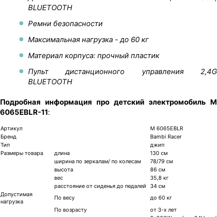
BLUETOOTH
Ремни безопасности
Максимальная нагрузка - до 60 кг
Материал корпуса: прочный пластик
Пульт дистанционного управления 2,4G
BLUETOOTH
Подробная информация про детский электромобиль M
6065EBLR-11
:
Артикул
M 6065EBLR
Бренд
Bambi Racer
Тип
джип
Размеры товара
длина
130 см
ширина по зеркалам/ по колесам
78/79 см
высота
86 см
вес
35,8 кг
расстояние от сиденья до педалей
34 см
Допустимая
По весу
до 60 кг
нагрузка
По возрасту
от 3-х лет