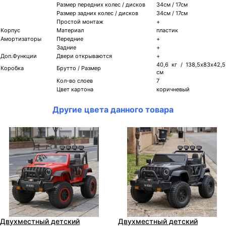
Размер передних колес / дисков
34см / 17см
Размер задних колес / дисков
34см / 17см
Простой монтаж
+
Корпус
Материал
пластик
Амортизаторы
Передние
+
Задние
+
Доп.Функции
Двери открываются
+
40,6 кг / 138,5х83х42,5
Коробка
Брутто / Размер
см
Кол-во слоев
7
Цвет картона
коричневый
Другие цвета данного товара
Двухместный детский
Двухместный детский