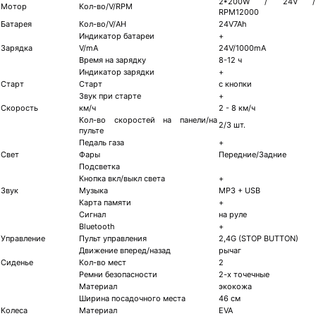
2*200W / 24V /
Мотор
Кол-во/V/RPM
RPM12000
Батарея
Кол-во/V/AH
24V7Ah
Индикатор батареи
+
Зарядка
V/mA
24V/1000mA
Время на зарядку
8-12 ч
Индикатор зарядки
+
Старт
Старт
с кнопки
Звук при старте
+
Скорость
км/ч
2 - 8 км/ч
Кол-во скоростей на панели/на
2/3 шт.
пульте
Педаль газа
+
Свет
Фары
Передние/Задние
Подсветка
Кнопка вкл/выкл света
+
Звук
Музыка
MP3 + USB
Карта памяти
+
Сигнал
на руле
Bluetooth
+
Управление
Пульт управления
2,4G (STOP BUTTON)
Движение вперед/назад
рычаг
Сиденье
Кол-во мест
2
Ремни безопасности
2-х точечные
Материал
экокожа
Ширина посадочного места
46 см
Колеса
Материал
EVA