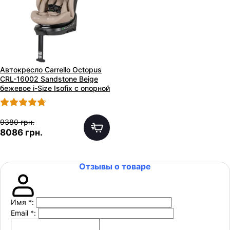
Автокресло Carrello Octopus
CRL-16002 Sandstone Beige
бежевое i-Size Isofix с опорной
стойкой
9380 грн.
8086 грн.
Отзывы о товаре
Имя
*
:
Email
*
: