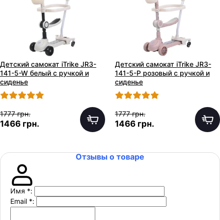
Детский самокат iTrike JR3-
Детский самокат iTrike JR3-
141-5-W белый с ручкой и
141-5-P розовый с ручкой и
сиденье
сиденье
1777 грн.
1777 грн.
1466 грн.
1466 грн.
Отзывы о товаре
Имя
*
:
Email
*
: