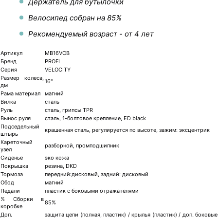
Держатель для бутылочки
Велосипед собран на 85%
Рекомендуемый возраст - от 4 лет
Артикул
MB16VCB
Бренд
PROFI
Серия
VELOCITY
Размер колеса,
16"
дм
Рама материал
магний
Вилка
сталь
Руль
сталь, грипсы TPR
Вынос руля
сталь, 1-болтовое крепление, ED black
Подседельный
крашенная сталь, регулируется по высоте, зажим: эксцентрик
штырь
Кареточный
разборной, промподшипник
узел
Сиденье
эко кожа
Покрышка
резина, DKD
Тормоза
передний:дисковый, задний: дисковый
Обод
магний
Педали
пластик с боковыми отражателями
% Сборки в
85%
коробке
Доп.
защита цепи (полная, пластик) / крылья (пластик) / доп. боковые