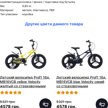
комплектующие
колеса / звонок / подставка под бутылку
Вес
9,80 кг.
Материал
металл, пластмасса, ПВХ
Тип упаковки
коробка
Другие цвета данного товара
Детский велосипед Prof1 16д.
Детский велосипед Prof1 16д.
MB16VCB yellow Velocity
MB16VCB blue Velocity синий
желтый со страховочными
со страховочными
колесиками
колесиками
5321 грн.
5321 грн.
4578 грн.
4578 грн.