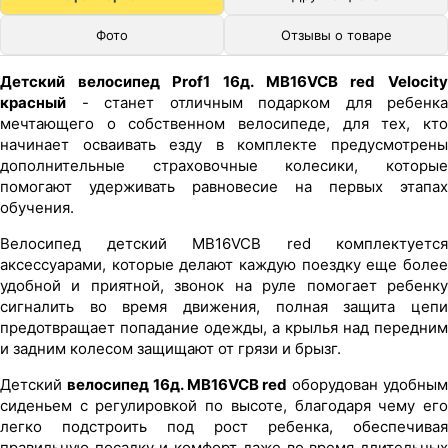
Фото
Отзывы о товаре
Детский велосипед Prof1 16д. MB16VCB red Velocity
красный
- станет отличным подарком для ребенка
мечтающего о собственном велосипеде, для тех, кто
начинает осваивать езду в комплекте предусмотрены
дополнительные страховочные колесики, которые
помогают удерживать равновесие на первых этапах
обучения.
Велосипед детский MB16VCB red комплектуется
аксессуарами, которые делают каждую поездку еще более
удобной и приятной, звонок на руле помогает ребенку
сигналить во время движения, полная защита цепи
предотвращает попадание одежды, а крылья над передним
и задним колесом защищают от грязи и брызг.
Детский
велосипед 16д. MB16VCB red
оборудован удобны
сиденьем с регулировкой по высоте, благодаря чему его
легко подстроить под рост ребенка, обеспечивая
правильную посадку и комфорт даже во время длительных