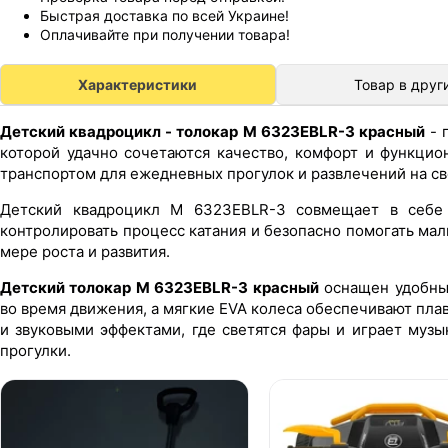
Быстрая доставка по всей Украине!
Оплачивайте при получении товара!
Характеристики
Товар в друг
Детский квадроцикл - толокар M 6323EBLR-3 красный
- 
которой удачно сочетаются качество, комфорт и функцио
транспортом для ежедневных прогулок и развлечений на с
Детский квадроцикл M 6323EBLR-3 совмещает в себе 
контролировать процесс катания и безопасно помогать ма
мере роста и развития.
Детский толокар M 6323EBLR-3 красный
оснащен удобны
во время движения, а мягкие EVA колеса обеспечивают пл
и звуковыми эффектами, где светятся фары и играет музы
прогулки.