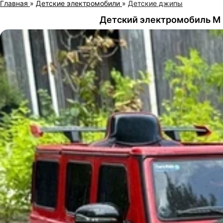
Главная
»
Детские электромобили
»
Детские джипы
Детский электромобиль M 