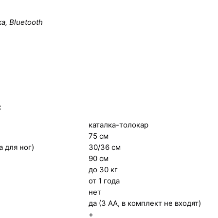
а, Bluetooth
:
каталка-толокар
75 см
а для ног)
30/36 см
90 см
до 30 кг
от 1 года
нет
да (3 АА, в комплект не входят)
+