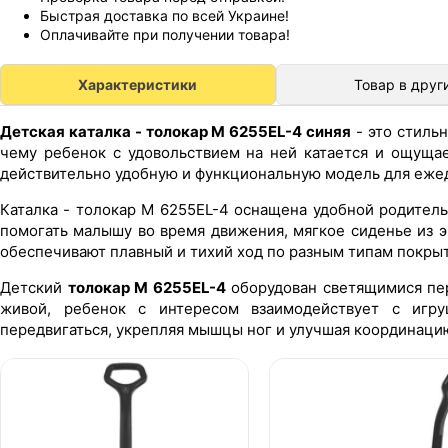
Быстрая доставка по всей Украине!
Оплачивайте при получении товара!
Характеристики
Товар в друг
Детская каталка - толокар M 6255EL-4 синяя
- это стильн
чему ребенок с удовольствием на ней катается и ощущае
действительно удобную и функциональную модель для еже
Каталка - толокар M 6255EL-4 оснащена удобной родитель
помогать малышу во время движения, мягкое сиденье из 
обеспечивают плавный и тихий ход по разным типам покрыт
Детский
толокар M 6255EL-4
оборудован светящимися пер
живой, ребенок с интересом взаимодействует с игру
передвигаться, укрепляя мышцы ног и улучшая координацию