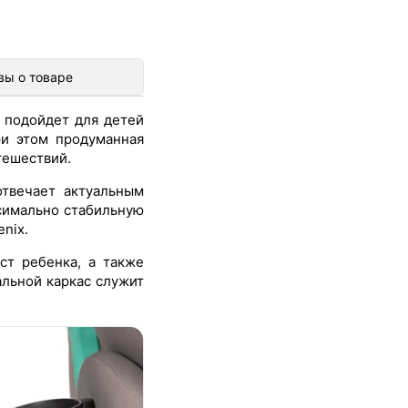
вы о товаре
я подойдет для детей
ри этом продуманная
тешествий.
отвечает актуальным
ксимально стабильную
nix.
ст ребенка, а также
альной каркас служит