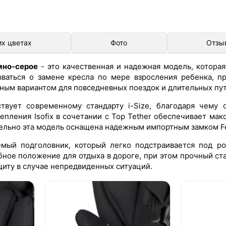
их цветах
Фото
Отзы
мно-серое
- это качественная и надежная модель, котора
ываться о замене кресла по мере взросления ребенка, п
бным вариантом для повседневных поездок и длительных пу
твует современному стандарту i-Size, благодаря чему 
епления Isofix в сочетании с Top Tether обеспечивает ма
ельно эта модель оснащена надежным импортным замком Fe
мый подголовник, который легко подстраивается под ро
бное положение для отдыха в дороге, при этом прочный ст
щиту в случае непредвиденных ситуаций.