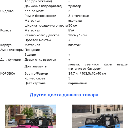
App(приложение)
-
Движение вперед/назад
тумблер
Сиденье
Кол-во мест
2
Ремни безопасности
3-х точечные
Материал
экокожа
Ширина посадочного места
50 см
Колеса
Материал
EVA
Размер колес / дисков
28см / 19см
Простой монтаж
+
Корпус
Материал
пластик
Амортизаторы
Передние
-
Задние
+
Доп. функции
Двери открываются
+
лопата, светятся фары вверху
Доп. элементы
(питание от батареек)
КОРОБКА
Брутто/Размер
34,7 кг / 103,5х70х40 см
Кол-во слоев
5
Цвет картона
коричневый
Другие цвета данного товара