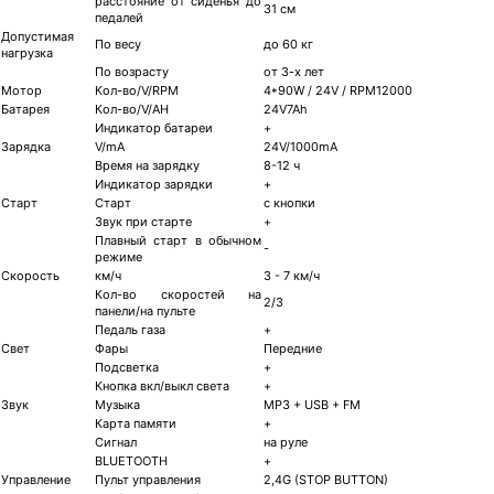
расстояние от сиденья до
31 см
педалей
Допустимая
По весу
до 60 кг
нагрузка
По возрасту
от 3-х лет
Мотор
Кол-во/V/RPM
4*90W / 24V / RPM12000
Батарея
Кол-во/V/AH
24V7Ah
Индикатор батареи
+
Зарядка
V/mA
24V/1000mA
Время на зарядку
8-12 ч
Индикатор зарядки
+
Старт
Старт
с кнопки
Звук при старте
+
Плавный старт в обычном
-
режиме
Скорость
км/ч
3 - 7 км/ч
Кол-во скоростей на
2/3
панели/на пульте
Педаль газа
+
Свет
Фары
Передние
Подсветка
+
Кнопка вкл/выкл света
+
Звук
Музыка
MP3 + USB + FM
Карта памяти
+
Сигнал
на руле
BLUETOOTH
+
Управление
Пульт управления
2,4G (STOP BUTTON)