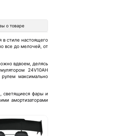
вы о товаре
я в стиле настоящего
о все до мелочей, от
ожно вдвоем, делясь
умулятором 24V10AH
а рулем максимально
, светящиеся фары и
ними амортизаторами