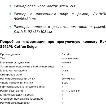
Размер спального места: 92х36 см
Размер в сложенном виде с рамой, ДхШхВ:
80х56х33 см
Размеры коляски в разложенном виде с рамой,
ДхШхВ: 92×56х108 см
Подробная информация про прогулочную коляску RL-
8512PU Coffee Beige
:
Производитель
Carrello
Тип
прогулочная
Механизм складывания
книжка
Устойчивое положение в собранном виде
+
Материал капюшона
ткань
Смотровое окно
+
Регулировка высоты ручки
95-108 см
Число положений спинки
3 шт.
Горизонтальное положение спинки
+
Ремни безопасности
пятиточечные
Мягкие накладки на ремни
+
Страховочный бампер (съемный)
+
Регулировка подножки
+