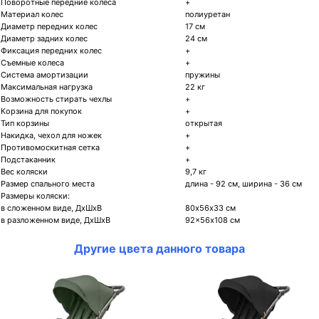
Поворотные передние колеса
+
Материал колес
полиуретан
Диаметр передних колес
17 см
Диаметр задних колес
24 см
Фиксация передних колес
+
Съемные колеса
+
Система амортизации
пружины
Максимальная нагрузка
22 кг
Возможность стирать чехлы
+
Корзина для покупок
+
Тип корзины
открытая
Накидка, чехол для ножек
+
Противомоскитная сетка
+
Подстаканник
+
Вес коляски
9,7 кг
Размер спального места
длина - 92 см, ширина - 36 см
Размеры коляски:
в сложенном виде, ДхШхВ
80х56х33 см
в разложенном виде, ДхШхВ
92×56х108 см
Другие цвета данного товара