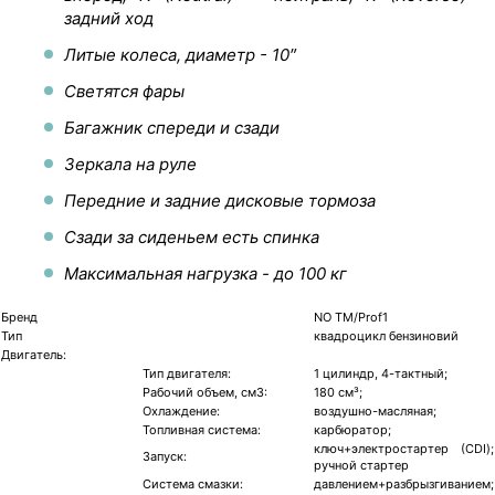
задний ход
Литые колеса, диаметр - 10″
Светятся фары
Багажник спереди и сзади
Зеркала на руле
Передние и задние дисковые тормоза
Сзади за сиденьем есть спинка
Максимальная нагрузка - до 100 кг
Бренд
NO TM/Prof1
Тип
квадроцикл бензиновий
Двигатель:
Тип двигателя:
1 цилиндр, 4-тактный;
Рабочий объем, см3:
180 см³;
Охлаждение:
воздушно-масляная;
Топливная система:
карбюратор;
ключ+электростартер (СDI);
Запуск:
ручной стартер
Система смазки:
давлением+разбрызгиванием;