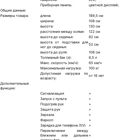
Приборная панель:
цветной дисплей;
Общие данные:
Размеры товара:
длина:
189,5 см
ширина:
108 см
высота:
130 см
расстояние между осями:
122 см
высота до сиденья:
82 см
высота от подставки для
52 см
ног до сиденья:
высота до руля:
108 см
Топливный бак (л):
6,5 л
Макс. скорость (км/ч):
65 км/ч
Максимальная нагрузка:
100 кг
Допустимая нагрузка по
от 16 лет
возрасту:
Дополнительные
функции:
Сигнализация
+
Запуск с пульта
+
Подогрев рук
+
Защита рук
+
Зеркала
+
Фaркоп
+
Зарядка для телефона (5V)
+
Переключение между
ближним или дальним
+
светом фар