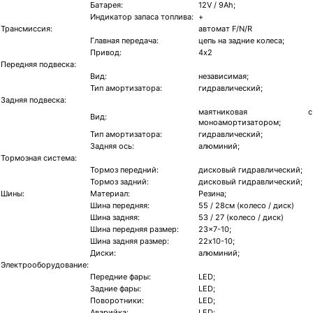
Батарея:
12V / 9Ah;
Индикатор запаса топлива:
+
Трансмиссия:
автомат F/N/R
Главная передача:
цепь на задние колеса;
Привод:
4х2
Передняя подвеска:
Вид:
независимая;
Тип амортизатора:
гидравлический;
Задняя подвеска:
маятниковая с
Вид:
моноамортизатором;
Тип амортизатора:
гидравлический;
Задняя ось:
алюминий;
Тормозная система:
Тормоз передний:
дисковый гидравлический;
Тормоз задний:
дисковый гидравлический;
Шины:
Материал:
Резина;
Шина передняя:
55 / 28см (колесо / диск)
Шина задняя:
53 / 27 (колесо / диск)
Шина передняя размер:
23x7-10;
Шина задняя размер:
22х10-10;
Диски:
алюминий;
Электрооборудование:
Передние фары:
LED;
Задние фары:
LED;
Поворотники:
LED;
Аварийка:
LED;