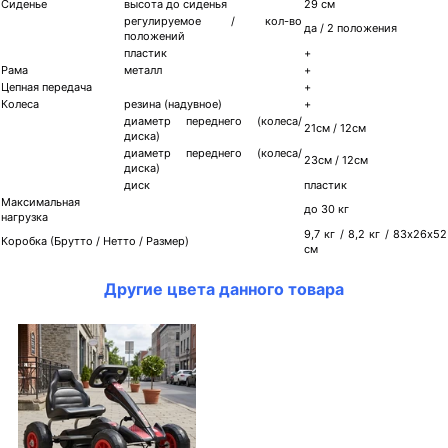
Сиденье
высота до сиденья
29 см
регулируемое / кол-во
да / 2 положения
положений
пластик
+
Рама
металл
+
Цепная передача
+
Колеса
резина (надувное)
+
диаметр переднего (колеса/
21см / 12см
диска)
диаметр переднего (колеса/
23см / 12см
диска)
диск
пластик
Максимальная
до 30 кг
нагрузка
9,7 кг / 8,2 кг / 83х26х52
Коробка (Брутто / Нетто / Размер)
см
Другие цвета данного товара