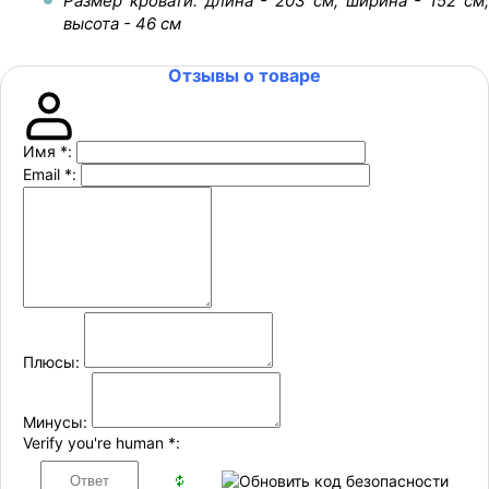
Размер кровати: длина - 203 см, ширина - 152 см,
высота - 46 см
Отзывы о товаре
Имя
*
:
Email
*
:
Плюсы:
Минусы:
Verify you're human
*
: