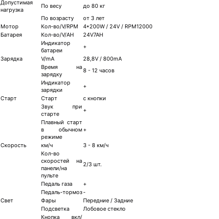
Допустимая
По весу
до 80 кг
нагрузка
По возрасту
от 3 лет
Мотор
Кол-во/V/RPM
4*200W / 24V / RPM12000
Батарея
Кол-во/V/AH
24V7AH
Индикатор
+
батареи
Зарядка
V/mA
28,8V / 800mA
Время на
8 - 12 часов
зарядку
Индикатор
+
зарядки
Старт
Старт
с кнопки
Звук при
+
старте
Плавный старт
в обычном
+
режиме
Скорость
км/ч
3 - 8 км/ч
Кол-во
скоростей на
2/3 шт.
панели/на
пульте
Педаль газа
+
Педаль-тормоз
-
Свет
Фары
Передние / Задние
Подсветка
Лобовое стекло
Кнопка вкл/