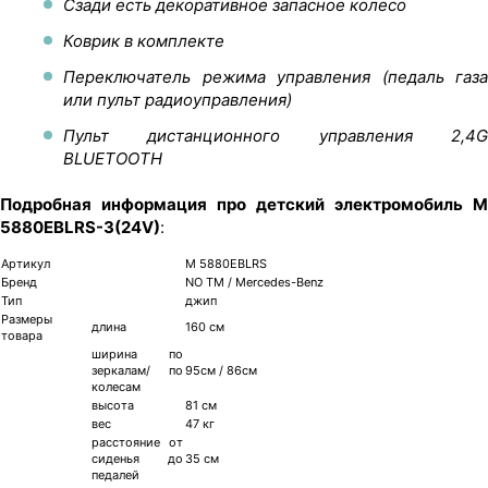
Сзади есть декоративное запасное колесо
Коврик в комплекте
Переключатель режима управления (педаль газа
или пульт радиоуправления)
Пульт дистанционного управления 2,4G
BLUETOOTH
Подробная информация про детский электромобиль M
5880EBLRS-3(24V)
:
Артикул
M 5880EBLRS
Бренд
NO TM / Mercedes-Benz
Тип
джип
Размеры
длина
160 см
товара
ширина по
зеркалам/ по
95см / 86см
колесам
высота
81 см
вес
47 кг
расстояние от
сиденья до
35 см
педалей