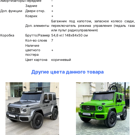
Амортизаторы
Передние
-
Задние
+
Доп. функции
Двери откр.
+
Коврик
+
Багажник под капотом, запасное колесо сзади,
Доп. элементы
переключатель режима управления (педаль газа
или пульт радиоуправления)
Коробка
Брутто/Размер
54,6 кг/ 148х84х50 см
Кол-во слоев
7
Наличие
цветного
+
постера
Цвет картона
коричневый
Другие цвета данного товара