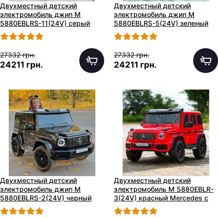
Двухместный детский
Двухместный детский
электромобиль джип M
электромобиль джип M
5880EBLRS-11(24V) серый
5880EBLRS-5(24V) зеленый
Mercedes в автопокраске
Mercedes в автопокраске
27332 грн.
27332 грн.
24211 грн.
24211 грн.
Двухместный детский
Двухместный детский
электромобиль джип M
электромобиль M 5880EBLR-
5880EBLRS-2(24V) черный
3(24V) красный Mercedes с
Mercedes в автопокраске
четырьмя моторами