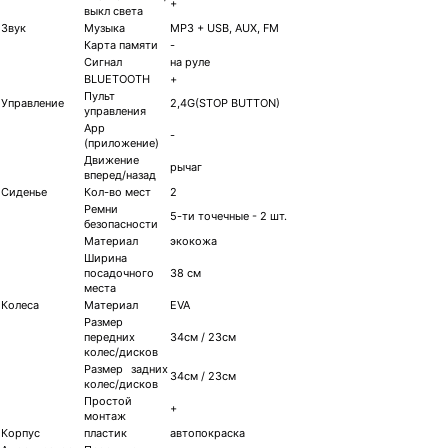
+
выкл света
Звук
Музыка
MP3 + USB, AUX, FM
Карта памяти
-
Сигнал
на руле
BLUETOOTH
+
Пульт
Управление
2,4G(STOP BUTTON)
управления
App
-
(приложение)
Движение
рычаг
вперед/назад
Сиденье
Кол-во мест
2
Ремни
5-ти точечные - 2 шт.
безопасности
Материал
экокожа
Ширина
посадочного
38 см
места
Колеса
Материал
EVA
Размер
передних
34см / 23см
колес/дисков
Размер задних
34см / 23см
колес/дисков
Простой
+
монтаж
Корпус
пластик
автопокраска