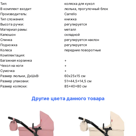
Тип:
коляска для кукол
В комплект входит
люлька, прогулочный блок
Производитель:
Carrello
Тип сложения:
книжка
Высота ручки:
регулируется
Материал рамы:
металл
Капюшон
складной
Спинка
регулируется наклон
Подножка
регулируется
Колеса
передние поворотные
Комплектация:
Багажная корзинка
+
Чехол на ноги
+
Сумочка
+
Размер люльки, ДхШхВ:
60х25х15 см
Размер упаковки:
51×44,5×14,5 см
Размер коляски:
85×40×80 см
Другие цвета данного товара