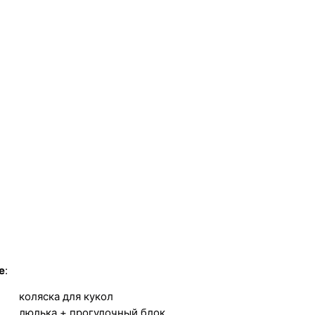
e
:
коляска для кукол
люлька + прогулочный блок