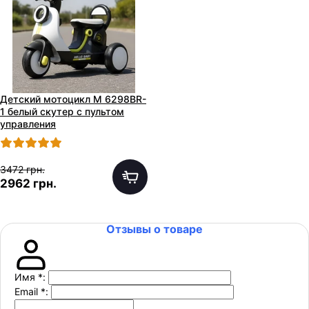
Детский мотоцикл M 6298BR-
1 белый скутер с пультом
управления
3472 грн.
2962 грн.
Отзывы о товаре
Имя
*
:
Email
*
: