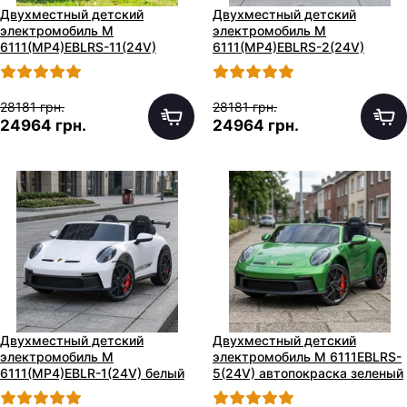
Двухместный детский
Двухместный детский
электромобиль M
электромобиль M
6111(MP4)EBLRS-11(24V)
6111(MP4)EBLRS-2(24V)
серый в автопокраске с
черный в автопокраске с
планшетом
планшетом
28181 грн.
28181 грн.
24964 грн.
24964 грн.
Двухместный детский
Двухместный детский
электромобиль M
электромобиль M 6111EBLRS-
6111(MP4)EBLR-1(24V) белый
5(24V) автопокраска зеленый
с планшетом
с EVA колесами