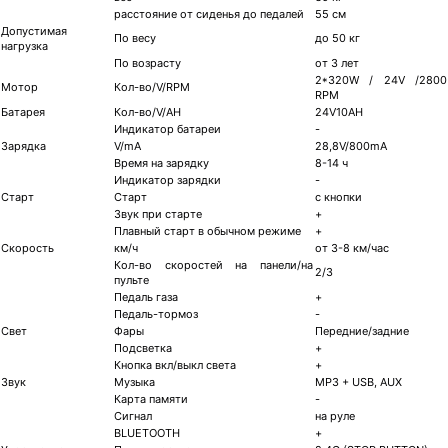
расстояние от сиденья до педалей
55 см
Допустимая
По весу
до 50 кг
нагрузка
По возрасту
от 3 лет
2*320W / 24V /2800
Мотор
Кол-во/V/RPM
RPM
Батарея
Кол-во/V/AH
24V10AH
Индикатор батареи
-
Зарядка
V/mA
28,8V/800mA
Время на зарядку
8-14 ч
Индикатор зарядки
-
Старт
Старт
с кнопки
Звук при старте
+
Плавный старт в обычном режиме
+
Скорость
км/ч
от 3-8 км/час
Кол-во скоростей на панели/на
2/3
пульте
Педаль газа
+
Педаль-тормоз
-
Свет
Фары
Передние/задние
Подсветка
+
Кнопка вкл/выкл света
+
Звук
Музыка
MP3 + USB, AUX
Карта памяти
-
Сигнал
на руле
BLUETOOTH
+