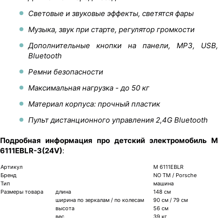
Световые и звуковые эффекты, светятся фары
Музыка, звук при старте, регулятор громкости
Дополнительные кнопки на панели, MP3, USB,
Bluetooth
Ремни безопасности
Максимальная нагрузка - до 50 кг
Материал корпуса: прочный пластик
Пульт дистанционного управления 2,4G Bluetooth
Подробная информация про детский электромобиль M
6111EBLR-3(24V)
:
Артикул
M 6111EBLR
Бренд
NO TM / Porsche
Тип
машина
Размеры товара
длина
148 см
ширина по зеркалам / по колесам
90 см / 79 см
высота
56 см
вес
39 кг