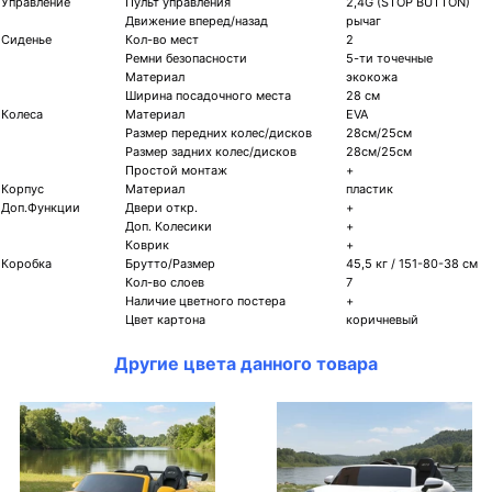
Управление
Пульт управления
2,4G (STOP BUTTON)
Движение вперед/назад
рычаг
Сиденье
Кол-во мест
2
Ремни безопасности
5-ти точечные
Материал
экокожа
Ширина посадочного места
28 см
Колеса
Материал
EVA
Размер передних колес/дисков
28см/25см
Размер задних колес/дисков
28см/25см
Простой монтаж
+
Корпус
Материал
пластик
Доп.Функции
Двери откр.
+
Доп. Колесики
+
Коврик
+
Коробка
Брутто/Размер
45,5 кг / 151-80-38 см
Кол-во слоев
7
Наличие цветного постера
+
Цвет картона
коричневый
Другие цвета данного товара