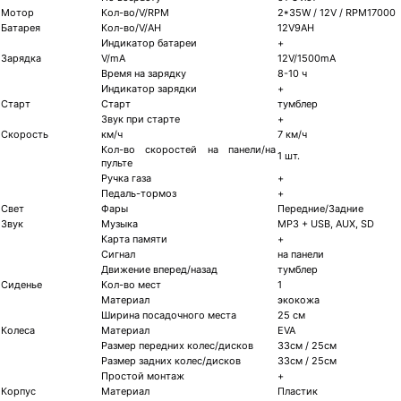
Мотор
Кол-во/V/RPM
2*35W / 12V / RPM17000
Батарея
Кол-во/V/AH
12V9AH
Индикатор батареи
+
Зарядка
V/mA
12V/1500mA
Время на зарядку
8-10 ч
Индикатор зарядки
+
Старт
Старт
тумблер
Звук при старте
+
Скорость
км/ч
7 км/ч
Кол-во скоростей на панели/на
1 шт.
пульте
Ручка газа
+
Педаль-тормоз
+
Свет
Фары
Передние/Задние
Звук
Музыка
MP3 + USB, AUX, SD
Карта памяти
+
Сигнал
на панели
Движение вперед/назад
тумблер
Сиденье
Кол-во мест
1
Материал
экокожа
Ширина посадочного места
25 см
Колеса
Материал
EVA
Размер передних колес/дисков
33см / 25см
Размер задних колес/дисков
33см / 25см
Простой монтаж
+
Корпус
Материал
Пластик