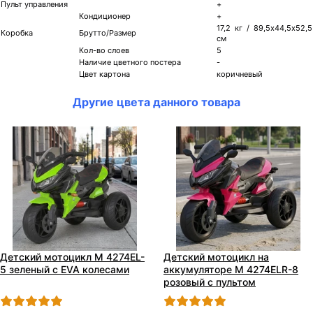
Пульт управления
+
Кондиционер
+
17,2 кг / 89,5х44,5х52,5
Коробка
Брутто/Размер
см
Кол-во слоев
5
Наличие цветного постера
-
Цвет картона
коричневый
Другие цвета данного товара
Детский мотоцикл M 4274EL-
Детский мотоцикл на
5 зеленый с EVA колесами
аккумуляторе M 4274ELR-8
розовый с пультом