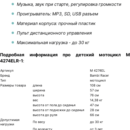
Музыка, звук при старте, регулировка громкости
Проигрыватель: MP3, SD, USB разъем
Материал корпуса: прочный пластик
Пульт дистанционного управления
Максимальная нагрузка - до 30 кг
Подробная информация про детский мотоцикл M
4274ELR-1
:
Артикул
М 4274EL
Бренд
Bambi Racer
Тип
мотоцикл
Размеры товара
длина
108 см
ширина
57 см
высота
76 см
вес
14,38 кг
высота от пола до сиденья
47 см
высота от подножки до сиденья
28 см
высота до руля
66 см
Допустимая
По весу
до 30 кг
нагрузки
По возрасту
от 3 лет