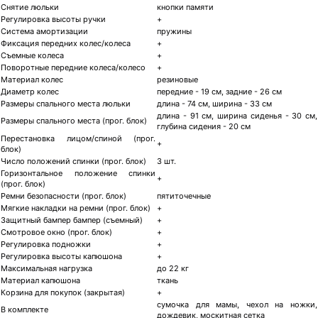
Снятие люльки
кнопки памяти
Регулировка высоты ручки
+
Система амортизации
пружины
Фиксация передних колес/колеса
+
Съемные колеса
+
Поворотные передние колеса/колесо
+
Материал колес
резиновые
Диаметр колес
передние - 19 см, задние - 26 см
Размеры спального места люльки
длина - 74 см, ширина - 33 см
длина - 91 см, ширина сиденья - 30 см,
Размеры спального места (прог. блок)
глубина сидения - 20 см
Перестановка лицом/спиной (прог.
+
блок)
Число положений спинки (прог. блок)
3 шт.
Горизонтальное положение спинки
+
(прог. блок)
Ремни безопасности (прог. блок)
пятиточечные
Мягкие накладки на ремни (прог. блок)
+
Защитный бампер бампер (съемный)
+
Смотровое окно (прог. блок)
+
Регулировка подножки
+
Регулировка высоты капюшона
+
Максимальная нагрузка
до 22 кг
Материал капюшона
ткань
Корзина для покупок (закрытая)
+
сумочка для мамы, чехол на ножки,
В комплекте
дождевик, москитная сетка